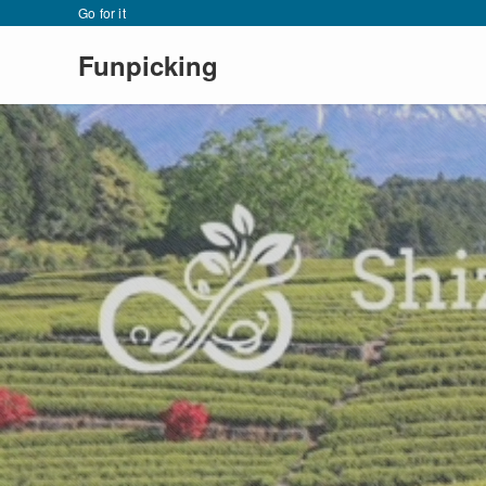
Go for it
Funpicking