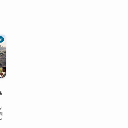
類
掲
が
の想
ス