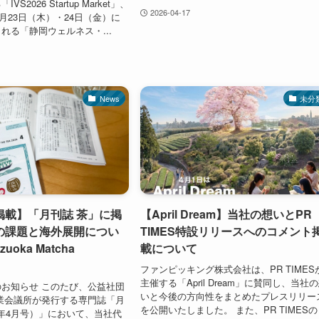
S2026 Startup Market」、
2026-04-17
7月23日（木）・24日（金）に
れる「静岡ウェルネス・...
News
未分
掲載】「月刊誌 茶」に掲
【April Dream】当社の想いとPR
の課題と海外展開につい
TIMES特設リリースへのコメント
uoka Matcha
載について
ファンピッキング株式会社は、PR TIMES
主催する「April Dream」に賛同し、当社
お知らせ このたび、公益社団
いと今後の方向性をまとめたプレスリリー
業会議所が発行する専門誌「月
を公開いたしました。 また、PR TIMESの
26年4月号）」において、当社代