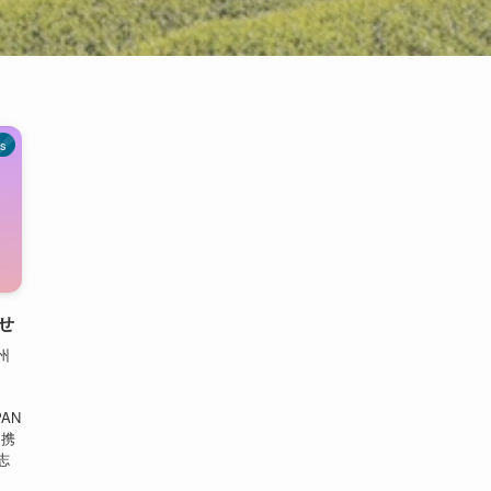
s
らせ
州
。
AN
連携
志