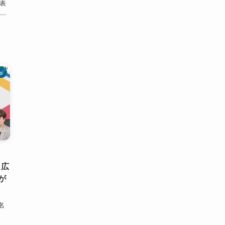
代表
..
s
 広
が
名