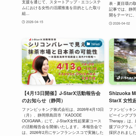
支援を通じて、スタートアップ・エコシステ
表・夏目環の取
ムにおける女性の活躍推進を目的とした取り
記事では、静
組...
開をテーマに、
2026-04-15
2026-04-02
News
【4月13日開催】J-StarX活動報告会
Shizuoka M
のお知らせ（静岡）
StarX 
ファンピッキング株式会社は、2026年4月13日
ファンピッキ
（月）、静岡県島田市「KADODE
ビーイングブランド
OOIGAWA」にて、J-StarX女性起業家コース
Therapy」
の活動報告会を開催いたします。 本報告会で
援プログラム「J
は、2026年2月にサンフランシスコで実施した
採択されました