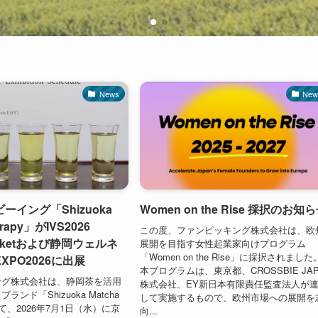
News
New
ーイング「Shizuoka
Women on the Rise 採択のお知
erapy」がIVS2026
この度、ファンピッキング株式会社は、欧
Marketおよび静岡ウェルネ
展開を目指す女性起業家向けプログラム
「Women on the Rise」に採択されました
XPO2026に出展
本プログラムは、東京都、CROSSBIE JAP
ング株式会社は、静岡茶を活用
株式会社、EY新日本有限責任監査法人が
ンド「Shizuoka Matcha
して実施するもので、欧州市場への展開を
して、2026年7月1日（水）に京
向...