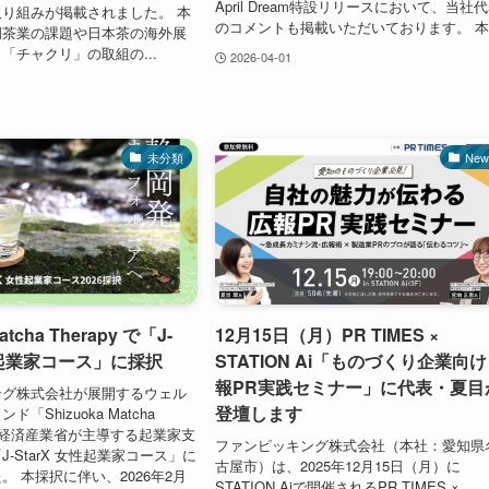
April Dream特設リリースにおいて、当社
り組みが掲載されました。 本
のコメントも掲載いただいております。 本.
岡茶業の課題や日本茶の海外展
「チャクリ」の取組の...
2026-04-01
未分類
New
atcha Therapy で「J-
12月15日（月）PR TIMES ×
女性起業家コース」に採択
STATION Ai「ものづくり企業向け
報PR実践セミナー」に代表・夏目
ング株式会社が展開するウェル
登壇します
「Shizuoka Matcha
は、経済産業省が主導する起業家支
ファンピッキング株式会社（本社：愛知県
-StarX 女性起業家コース」に
古屋市）は、2025年12月15日（月）に
。 本採択に伴い、2026年2月
STATION Aiで開催されるPR TIMES ×